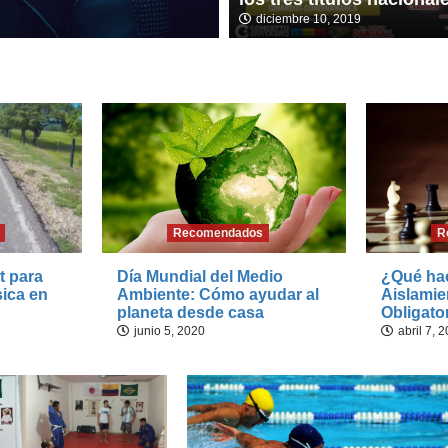
febrero 24, 2020
diciembre 10, 2019
Recomendados
R
t para
Día Mundial del Medio
¿Qué hac
sica en
Ambiente: Cómo ayudar al
Aislamie
planeta desde casa
Obligato
junio 5, 2020
abril 7, 