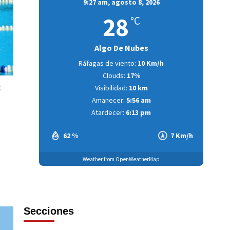
9:27 am,
agosto 8, 2026
3
28
°C
Datos Curiosos
La Navegación del Alto
Magdalena
Algo De Nubes
Ráfagas de viento:
10 Km/h
4
Clouds:
17%
t
Visibilidad:
10 km
Amanecer:
5:56 am
Atardecer:
6:13 pm
62 %
7 Km/h
Weather from OpenWeatherMap
Secciones