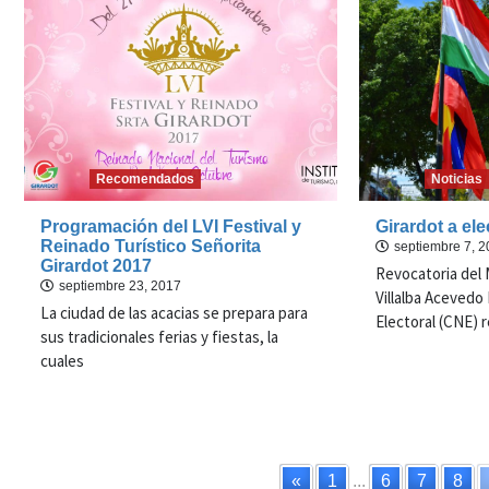
Recomendados
Noticias
Programación del LVI Festival y
Girardot a el
Reinado Turístico Señorita
septiembre 7, 
Girardot 2017
Revocatoria del
septiembre 23, 2017
Villalba Acevedo
La ciudad de las acacias se prepara para
Electoral (CNE) r
sus tradicionales ferias y fiestas, la
cuales
«
1
...
6
7
8