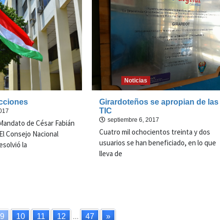
Noticias
ecciones
Girardoteños se apropian de las
TIC
2017
septiembre 6, 2017
 Mandato de César Fabián
Cuatro mil ochocientos treinta y dos
 El Consejo Nacional
usuarios se han beneficiado, en lo que
esolvió la
lleva de
9
10
11
12
...
47
»