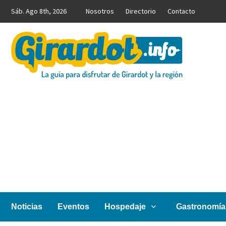
Saltar
Sáb. Ago 8th, 2026
Nosotros
Directorio
Contacto
al
contenido
Girardot.info
NOTICIAS, INFORMACIÓN TURÍSTICA Y COMERCIAL
Noticias
Eventos
Hospedaje
Gastronomía