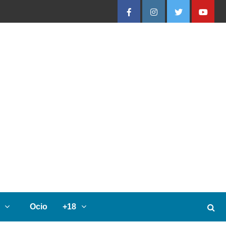
Facebook
Instagram
Twitter
Youtube
Datos Curiosos
Inicios del Ferrocarril de
Girardot
2
Datos Curiosos
¿Cómo era la economía
de Girardot en sus
inicios?
3
Datos Curiosos
La Navegación del Alto
Magdalena
4
Ocio
+18
Datos Curiosos
La Canoa de Montero