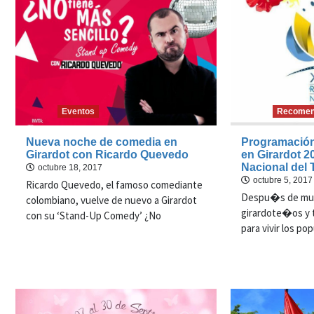
Eventos
Recomen
Nueva noche de comedia en
Programación 
Girardot con Ricardo Quevedo
en Girardot 2
Nacional del 
octubre 18, 2017
octubre 5, 2017
Ricardo Quevedo, el famoso comediante
Despu�s de muc
colombiano, vuelve de nuevo a Girardot
girardote�os y t
con su ‘Stand-Up Comedy’ ¿No
para vivir los po