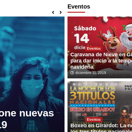
Eventos
Eventos
Caravana de Nieve en Gi
para dar inicio a la tem
navideña
diciembre 11, 2019
Noticias
pone nuevas
Girardot part
Eventos
19
Turística A
Boxeo en Girardot: La 
los tres títulos nacional