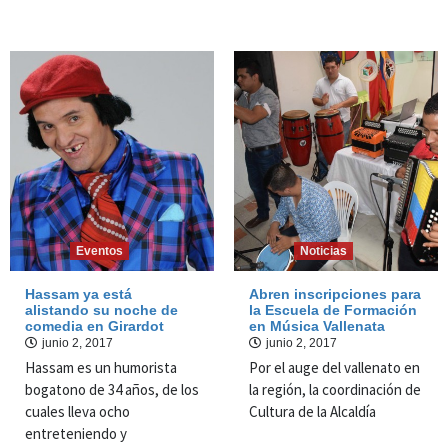
Eventos
Noticias
Hassam ya está
Abren inscripciones para
alistando su noche de
la Escuela de Formación
comedia en Girardot
en Música Vallenata
junio 2, 2017
junio 2, 2017
Hassam es un humorista
Por el auge del vallenato en
bogatono de 34 años, de los
la región, la coordinación de
cuales lleva ocho
Cultura de la Alcaldía
entreteniendo y