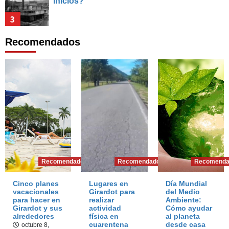
inicios?
3
Datos Curiosos
Recomendados
La Navegación del Alto Magdalena
4
Datos Curiosos
La Canoa de Montero
5
Datos Curiosos
5 datos que desconocías de la Plaza de
Recomendados
Recomendados
Recomenda
Mercado de Girardot
Cinco planes
Lugares en
Día Mundial
1
vacacionales
Girardot para
del Medio
para hacer en
realizar
Ambiente:
Datos Curiosos
Girardot y sus
actividad
Cómo ayudar
alrededores
Inicios del Ferrocarril de Girardot
física en
al planeta
cuarentena
desde casa
octubre 8,