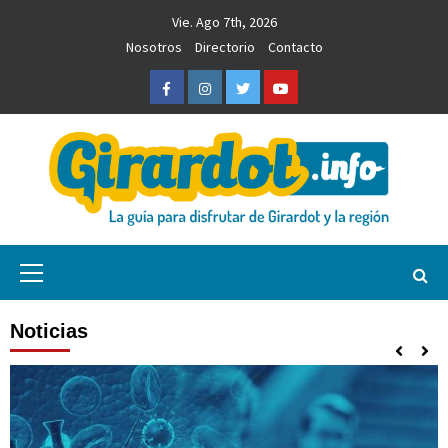
Saltar
Vie. Ago 7th, 2026
al
Nosotros
Directorio
Contacto
contenido
Facebook
Instagram
Twitter
Youtube
Girardot.info
NOTICIAS, INFORMACIÓN TURÍSTICA Y COMERCIAL
Menú
primario
Noticias