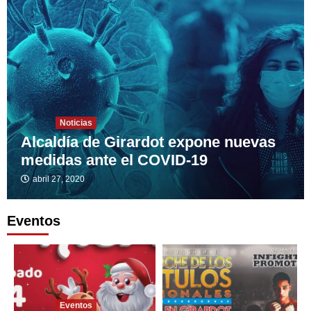
Noticias
Alcaldía de Girardot expone nuevas
medidas ante el COVID-19
abril 27, 2020
Datos Curiosos
Eventos
¿Cómo era la economía de Girardot en sus
inicios?
3
Datos Curiosos
La Navegación del Alto Magdalena
Eventos