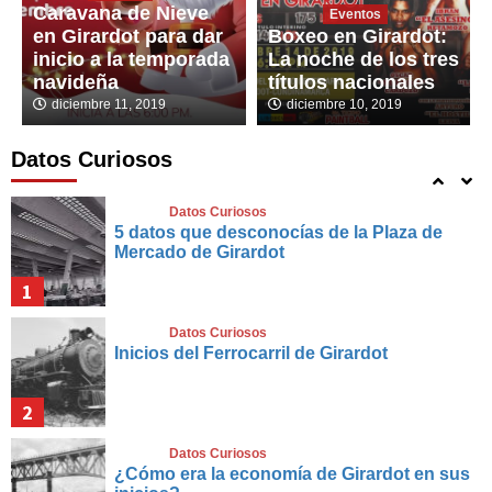
Caravana de Nieve
Eventos
en Girardot para dar
Boxeo en Girardot:
4
inicio a la temporada
La noche de los tres
navideña
títulos nacionales
Datos Curiosos
diciembre 11, 2019
diciembre 10, 2019
La Canoa de Montero
Datos Curiosos
5
Datos Curiosos
5 datos que desconocías de la Plaza de
Mercado de Girardot
1
Datos Curiosos
Inicios del Ferrocarril de Girardot
2
Datos Curiosos
¿Cómo era la economía de Girardot en sus