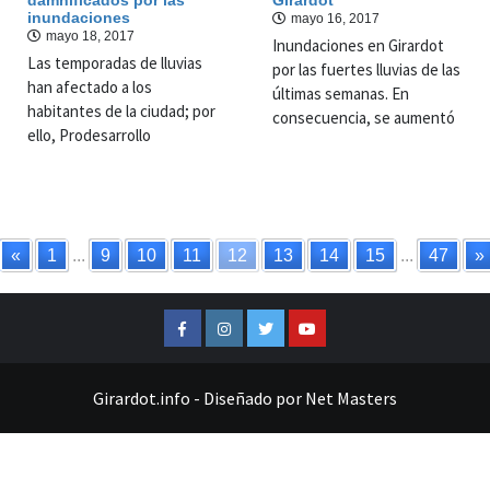
inundaciones
mayo 16, 2017
mayo 18, 2017
Inundaciones en Girardot
Las temporadas de lluvias
por las fuertes lluvias de las
han afectado a los
últimas semanas. En
habitantes de la ciudad; por
consecuencia, se aumentó
ello, Prodesarrollo
«
1
...
9
10
11
12
13
14
15
...
47
»
Facebook
Instagram
Twitter
Youtube
Girardot.info
-
Diseñado por
Net Masters