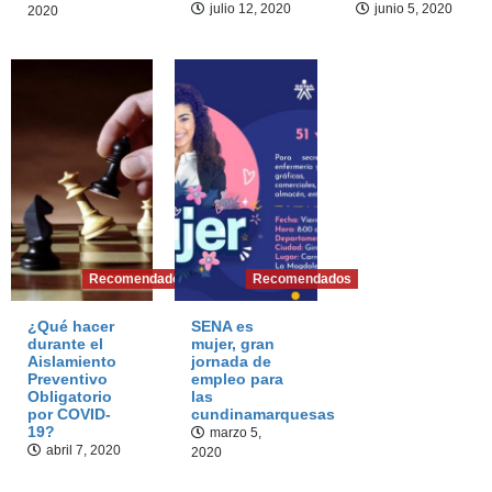
julio 12, 2020
junio 5, 2020
2020
2
Datos Curiosos
¿Cómo era la economía de Girardot en sus
inicios?
3
Recomendados
Recomendados
¿Qué hacer
SENA es
durante el
mujer, gran
Aislamiento
jornada de
Preventivo
empleo para
Obligatorio
las
por COVID-
cundinamarquesas
19?
marzo 5,
abril 7, 2020
2020