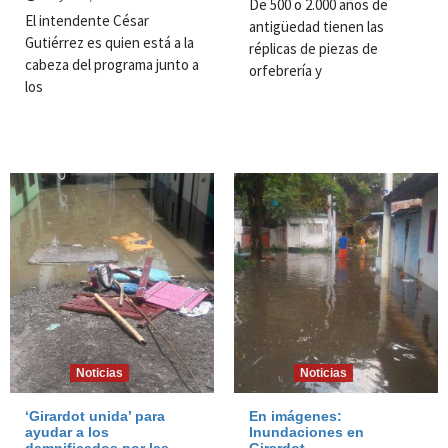
De 500 o 2.000 años de
El intendente César
antigüedad tienen las
Gutiérrez es quien está a la
réplicas de piezas de
cabeza del programa junto a
orfebrería y
los
Noticias
Noticias
‘Girardot unida’ para
En imágenes:
ayudar a los
Inundaciones en
damnificados por las
Girardot