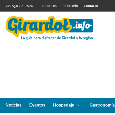
Saltar
Vie. Ago 7th, 2026
Nosotros
Directorio
Contacto
al
contenido
Girardot.info
NOTICIAS, INFORMACIÓN TURÍSTICA Y COMERCIAL
Noticias
Eventos
Hospedaje
Gastronomía