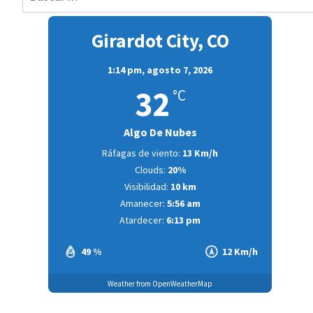
Girardot City, CO
1:14 pm,
agosto 7, 2026
32
°C
Algo De Nubes
Ráfagas de viento:
13 Km/h
Clouds:
20%
Visibilidad:
10 km
Amanecer:
5:56 am
Atardecer:
6:13 pm
49 %
12 Km/h
Weather from OpenWeatherMap