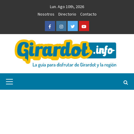
Saltar
Lun. Ago 10th, 2026
al
Nosotros
Directorio
Contacto
contenido
Facebook
Instagram
Twitter
Youtube
Girardot.info
NOTICIAS, INFORMACIÓN TURÍSTICA Y COMERCIAL
Menú
primario