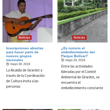
Noticias
Noticias
Inscripciones abiertas
¿Es notorio el
para hacer parte de
embellecimiento del
nuevos grupos
Parque Bolívar?
musicales
mayo 29, 2018
mayo 30, 2018
Entre las actividades
La Alcaldía de Girardot a
lideradas por el Comité
través de la Coordinación
Ambiental de Girardot, se
de Cultura invita a las
encuentra el
personas
embellecimiento constante