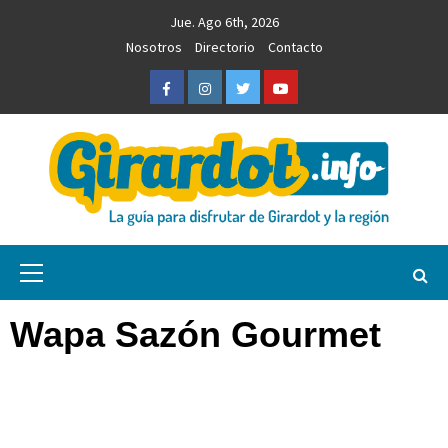
Saltar
Jue. Ago 6th, 2026
al
Nosotros
Directorio
Contacto
contenido
Facebook
Instagram
Twitter
Youtube
Girardot.info
NOTICIAS, INFORMACIÓN TURÍSTICA Y COMERCIAL
Menú
primario
Wapa Sazón Gourmet