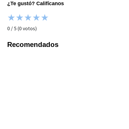
¿Te gustó? Califícanos
★
★
★
★
★
0
/
5
(
0
votos)
Recomendados