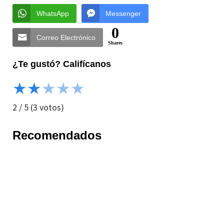
WhatsApp
Messenger
0
Correo Electrónico
Shares
¿Te gustó? Califícanos
★
★
★
★
★
2
/
5
(
3
votos)
Recomendados