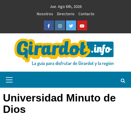
Saltar
Jue. Ago 6th, 2026
al
Nosotros
Directorio
Contacto
contenido
Facebook
Instagram
Twitter
Youtube
Girardot.info
NOTICIAS, INFORMACIÓN TURÍSTICA Y COMERCIAL
Menú
primario
Universidad Minuto de
Dios