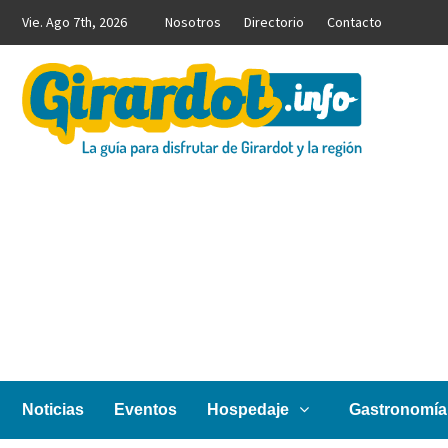
Saltar
Vie. Ago 7th, 2026
Nosotros
Directorio
Contacto
al
contenido
Girardot.info
NOTICIAS, INFORMACIÓN TURÍSTICA Y COMERCIAL
Noticias
Eventos
Hospedaje
Gastronomía