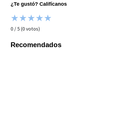
¿Te gustó? Califícanos
★
★
★
★
★
0
/
5
(
0
votos)
Recomendados