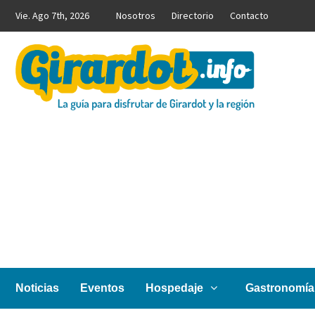
Saltar
Vie. Ago 7th, 2026
Nosotros
Directorio
Contacto
al
contenido
Girardot.info
NOTICIAS, INFORMACIÓN TURÍSTICA Y COMERCIAL
Noticias
Eventos
Hospedaje
Gastronomía