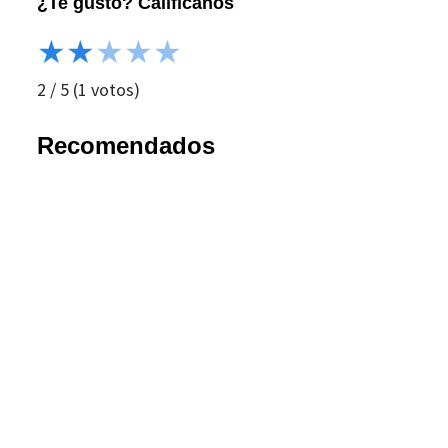
¿Te gustó? Califícanos
★
★
★
★
★
2
/
5
(
1
votos)
Recomendados