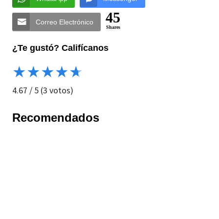
45
Correo Electrónico
Shares
¿Te gustó? Califícanos
★
★
★
★
★
4.67
/
5
(
3
votos)
Recomendados