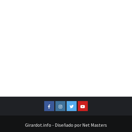
Facebook
Instagram
Twitter
Youtube
Girardot.info
-
Diseñado por
Net Masters