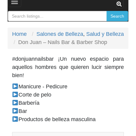
Toggle
navigation
Search
Home
Salones de Belleza
,
Salud y Belleza
Don Juan – Nails Bar & Barber Shop
#donjuannailsbar ¡Un nuevo espacio para
aquellos hombres que quieren lucir siempre
bien!
Manicure - Pedicure
Corte de pelo
Barbería
Bar
Productos de belleza masculina