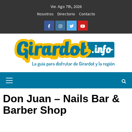
Saltar
Vie. Ago 7th, 2026
al
Nosotros
Directorio
Contacto
contenido
Facebook
Instagram
Twitter
Youtube
Girardot.info
NOTICIAS, INFORMACIÓN TURÍSTICA Y COMERCIAL
Menú
primario
Don Juan – Nails Bar &
Barber Shop