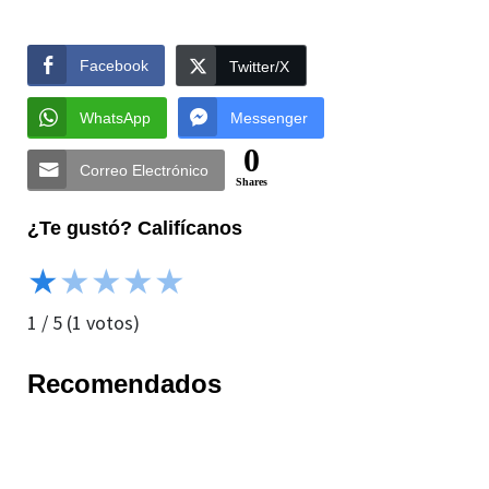
Facebook
Twitter/X
WhatsApp
Messenger
0
Correo Electrónico
Shares
¿Te gustó? Califícanos
★
★
★
★
★
1
/
5
(
1
votos)
Recomendados