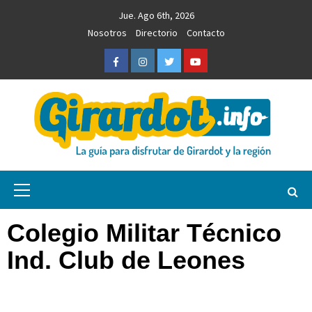
Saltar
Jue. Ago 6th, 2026
al
Nosotros
Directorio
Contacto
contenido
Facebook
Instagram
Twitter
Youtube
Girardot.info
NOTICIAS, INFORMACIÓN TURÍSTICA Y COMERCIAL
Menú
primario
Colegio Militar Técnico
Ind. Club de Leones