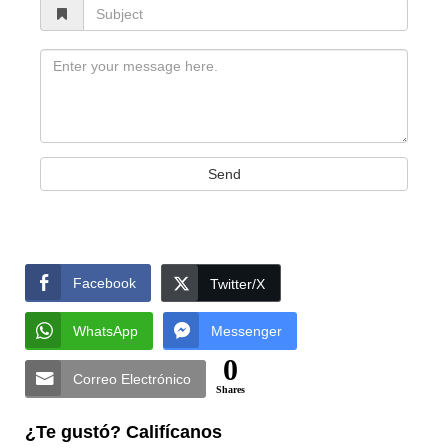
Subject
Message
Send
Facebook
Twitter/X
WhatsApp
Messenger
0
Correo Electrónico
Shares
¿Te gustó? Califícanos