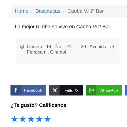
Home
Discotecas
Caoba V.I.P Bar
La mejor rumba se vive en Caoba VIP Bar
Carrera 14 No. 21 - 20 Avenida el
Ferrocarril, Girardot
Facebook
WhatsApp
Twitter/X
¿Te gustó? Califícanos
★
★
★
★
★