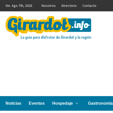
Saltar
Vie. Ago 7th, 2026
Nosotros
Directorio
Contacto
al
contenido
Girardot.info
NOTICIAS, INFORMACIÓN TURÍSTICA Y COMERCIAL
Noticias
Eventos
Hospedaje
Gastronomía