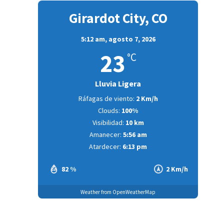
Girardot City, CO
5:12 am,
agosto 7, 2026
23
°C
Lluvia Ligera
Ráfagas de viento:
2 Km/h
Clouds:
100%
Visibilidad:
10 km
Amanecer:
5:56 am
Atardecer:
6:13 pm
82 %
2 Km/h
Weather from OpenWeatherMap