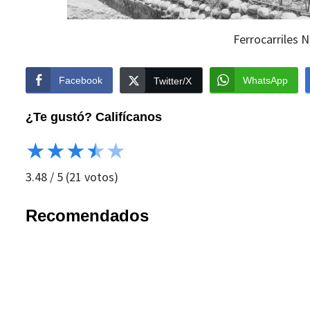
Ferrocarriles 
Facebook
WhatsApp
Twitter/X
¿Te gustó? Califícanos
★
★
★
★
★
3.48
/
5
(
21
votos)
Recomendados