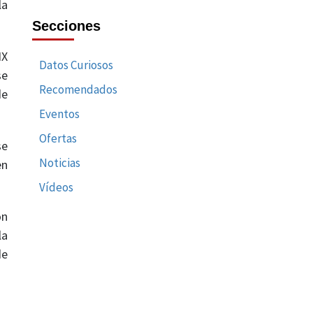
la
Secciones
IX
Datos Curiosos
se
Recomendados
de
Eventos
Ofertas
se
Noticias
en
Vídeos
on
la
de