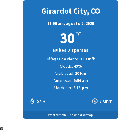
Girardot City, CO
11:00 am,
agosto 7, 2026
30
°C
Nubes Dispersas
Ráfagas de viento:
10 Km/h
Clouds:
43%
Visibilidad:
10 km
Amanecer:
5:56 am
Atardecer:
6:13 pm
57 %
8 Km/h
Weather from OpenWeatherMap
ás