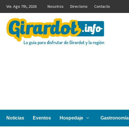
Saltar
Vie. Ago 7th, 2026
Nosotros
Directorio
Contacto
al
contenido
Girardot.info
NOTICIAS, INFORMACIÓN TURÍSTICA Y COMERCIAL
Noticias
Eventos
Hospedaje
Gastronomía