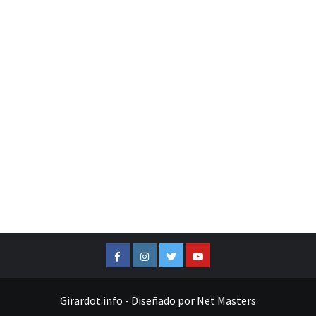
Facebook
Instagram
Twitter
Youtube
Girardot.info
-
Diseñado por
Net Masters