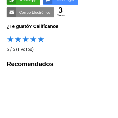
3
Correo Electrónico
Shares
¿Te gustó? Califícanos
★
★
★
★
★
5
/
5
(
1
votos)
Recomendados