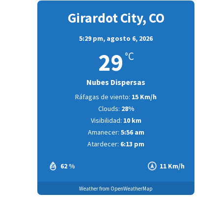
Girardot City, CO
5:29 pm,
agosto 6, 2026
29
°C
Nubes Dispersas
Ráfagas de viento:
15 Km/h
Clouds:
28%
Visibilidad:
10 km
Amanecer:
5:56 am
Atardecer:
6:13 pm
62 %
11 Km/h
Weather from OpenWeatherMap