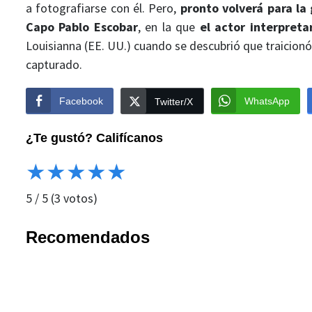
a fotografiarse con él. Pero,
pronto volverá para la 
Capo Pablo Escobar
, en la que
el actor interpreta
Louisianna (EE. UU.) cuando se descubrió que traicionó
capturado.
Facebook
WhatsApp
Twitter/X
¿Te gustó? Califícanos
★
★
★
★
★
5
/
5
(
3
votos)
Recomendados