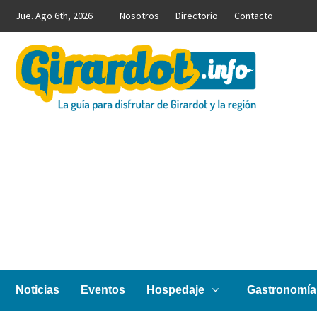
Saltar
Jue. Ago 6th, 2026
Nosotros
Directorio
Contacto
al
contenido
Girardot.info
NOTICIAS, INFORMACIÓN TURÍSTICA Y COMERCIAL
Noticias
Eventos
Hospedaje
Gastronomía