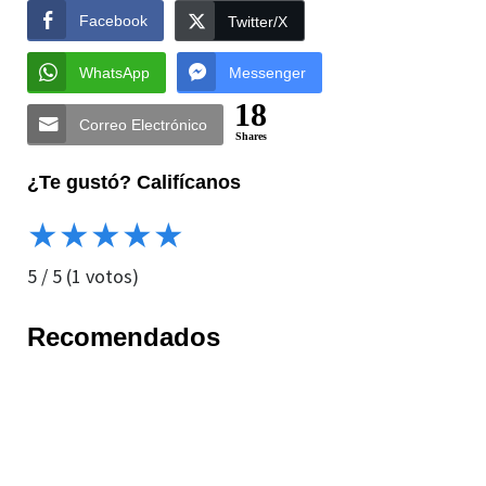
Facebook
Twitter/X
WhatsApp
Messenger
18
Correo Electrónico
Shares
¿Te gustó? Califícanos
★
★
★
★
★
5
/
5
(
1
votos)
Recomendados