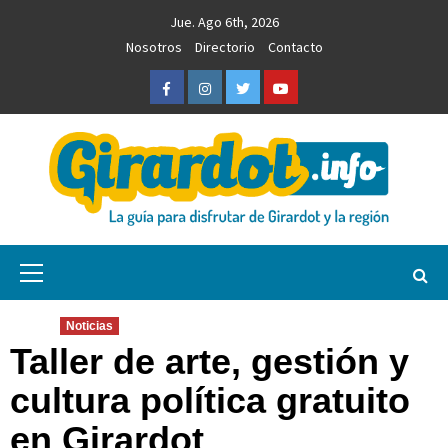
Saltar
Jue. Ago 6th, 2026
al
Nosotros
Directorio
Contacto
contenido
Facebook
Instagram
Twitter
Youtube
Girardot.info
NOTICIAS, INFORMACIÓN TURÍSTICA Y COMERCIAL
Menú
primario
Noticias
Taller de arte, gestión y
cultura política gratuito
en Girardot