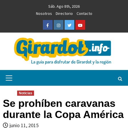
Saltar
Sáb. Ago 8th, 2026
al
Nosotros
Directorio
Contacto
contenido
Facebook
Instagram
Twitter
Youtube
Girardot.info
NOTICIAS, INFORMACIÓN TURÍSTICA Y COMERCIAL
Menú
primario
Noticias
Se prohíben caravanas
durante la Copa América
junio 11, 2015