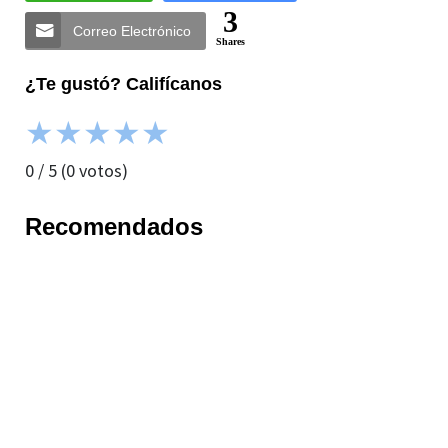
3
Correo Electrónico
Shares
¿Te gustó? Califícanos
★
★
★
★
★
0
/
5
(
0
votos)
Recomendados