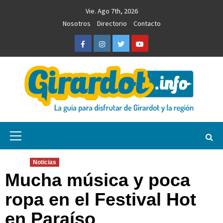
Saltar
Vie. Ago 7th, 2026
al
Nosotros
Directorio
Contacto
contenido
Facebook
Instagram
Twitter
Youtube
Girardot.info
NOTICIAS, INFORMACIÓN TURÍSTICA Y COMERCIAL
Menú
primario
Noticias
Mucha música y poca
ropa en el Festival Hot
en Paraíso