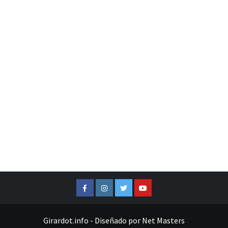
Facebook
Instagram
Twitter
Youtube
Girardot.info
-
Diseñado por
Net Masters