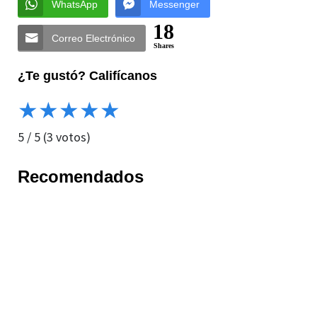
WhatsApp
Messenger
18
Correo Electrónico
Shares
¿Te gustó? Califícanos
★
★
★
★
★
5
/
5
(
3
votos)
Recomendados