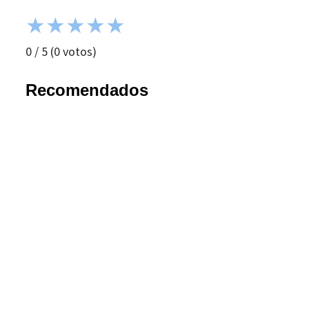
★
★
★
★
★
0
/
5
(
0
votos)
Recomendados