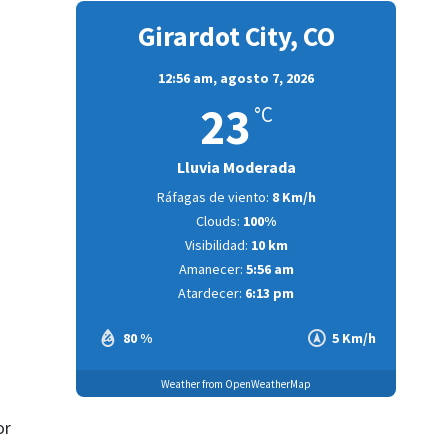
Girardot City, CO
12:56 am,
agosto 7, 2026
23
°C
Lluvia Moderada
Ráfagas de viento:
8 Km/h
Clouds:
100%
Visibilidad:
10 km
Amanecer:
5:56 am
Atardecer:
6:13 pm
80 %
5 Km/h
Weather from OpenWeatherMap
or