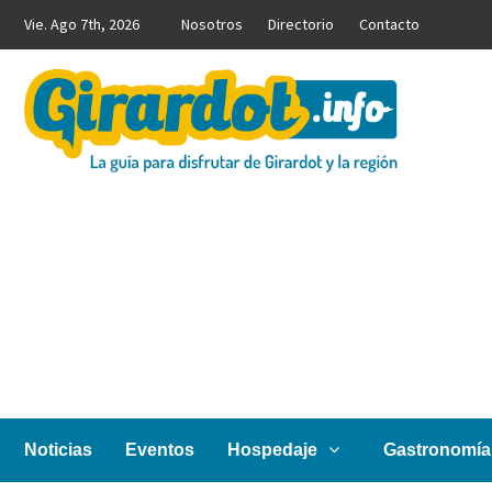
Saltar
Vie. Ago 7th, 2026
Nosotros
Directorio
Contacto
al
contenido
Girardot.info
NOTICIAS, INFORMACIÓN TURÍSTICA Y COMERCIAL
Noticias
Eventos
Hospedaje
Gastronomía