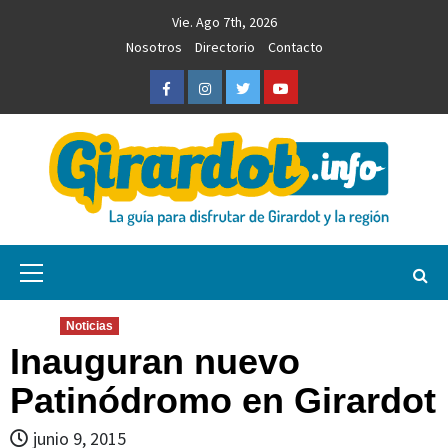
Saltar
Vie. Ago 7th, 2026
al
Nosotros
Directorio
Contacto
contenido
Facebook
Instagram
Twitter
Youtube
Girardot.info
NOTICIAS, INFORMACIÓN TURÍSTICA Y COMERCIAL
Menú
primario
Noticias
Inauguran nuevo
Patinódromo en Girardot
junio 9, 2015