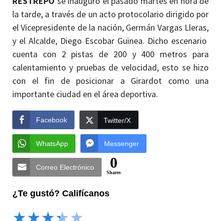
RESTREPO
se inauguró el pasado martes en hora de
la tarde, a través de un acto protocolario dirigido por
el Vicepresidente de la nación, Germán Vargas Lleras,
y el Alcalde, Diego Escobar Guinea. Dicho escenario
cuenta con 2 pistas de 200 y 400 metros para
calentamiento y pruebas de velocidad, esto se hizo
con el fin de posicionar a Girardot como una
importante ciudad en el área deportiva.
Facebook
Twitter/X
WhatsApp
Messenger
0
Correo Electrónico
Shares
¿Te gustó? Califícanos
★
★
★
★
★