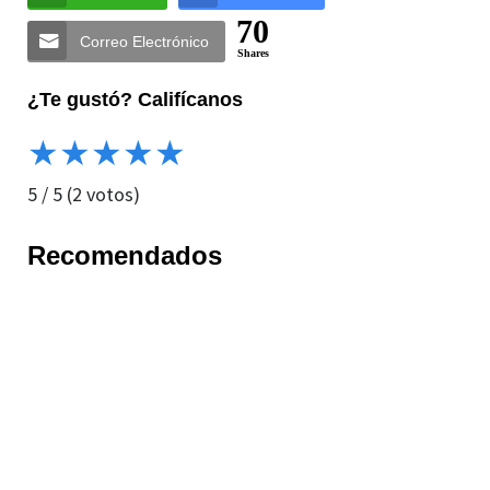
70
Correo Electrónico
Shares
¿Te gustó? Califícanos
★
★
★
★
★
5
/
5
(
2
votos)
Recomendados