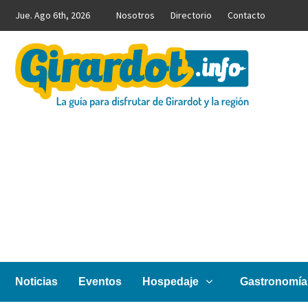
Saltar
Jue. Ago 6th, 2026
Nosotros
Directorio
Contacto
al
contenido
Girardot.info
NOTICIAS, INFORMACIÓN TURÍSTICA Y COMERCIAL
Noticias
Eventos
Hospedaje
Gastronomía