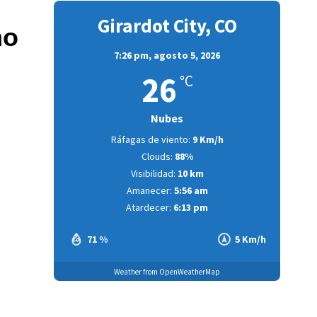
Girardot City, CO
mo
7:26 pm,
agosto 5, 2026
26
°C
Nubes
Ráfagas de viento:
9 Km/h
Clouds:
88%
Visibilidad:
10 km
Amanecer:
5:56 am
Atardecer:
6:13 pm
71 %
5 Km/h
Weather from OpenWeatherMap