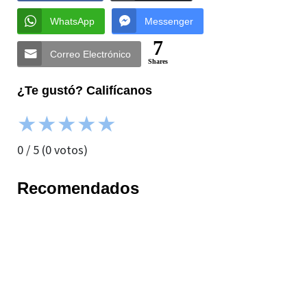
WhatsApp
Messenger
7
Correo Electrónico
Shares
¿Te gustó? Califícanos
★
★
★
★
★
0
/
5
(
0
votos)
Recomendados