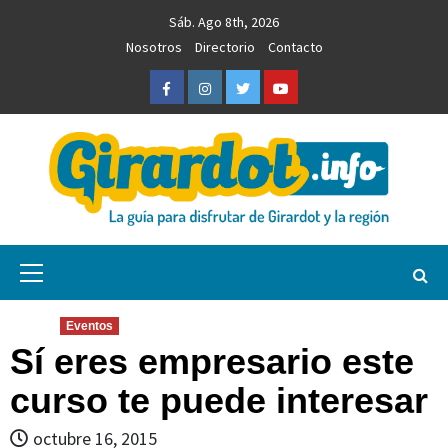
Saltar
Sáb. Ago 8th, 2026
al
Nosotros
Directorio
Contacto
contenido
Facebook
Instagram
Twitter
Youtube
Girardot.info
NOTICIAS, INFORMACIÓN TURÍSTICA Y COMERCIAL
Menú
primario
Eventos
Sí eres empresario este
curso te puede interesar
octubre 16, 2015