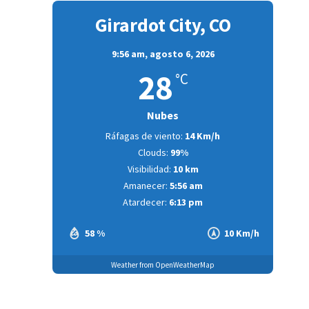
Girardot City, CO
9:56 am,
agosto 6, 2026
28
°C
Nubes
Ráfagas de viento:
14 Km/h
Clouds:
99%
Visibilidad:
10 km
Amanecer:
5:56 am
Atardecer:
6:13 pm
58 %
10 Km/h
Weather from OpenWeatherMap