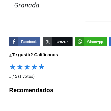
Granada.
Facebook
WhatsApp
Twitter/X
¿Te gustó? Califícanos
★
★
★
★
★
5
/
5
(
1
votos)
Recomendados