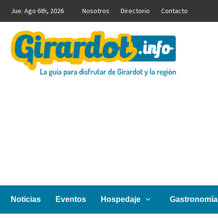
Saltar
Jue. Ago 6th, 2026
Nosotros
Directorio
Contacto
al
contenido
Girardot.info
NOTICIAS, INFORMACIÓN TURÍSTICA Y COMERCIAL
Noticias
Eventos
Hospedaje
Gastronomía