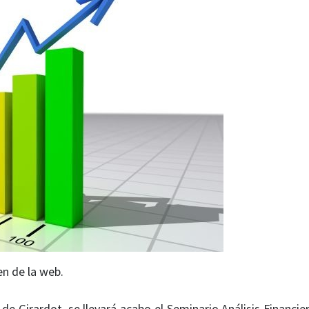
n de la web.
de Girardot, se llevará acabo el Seminario Análisis Financie