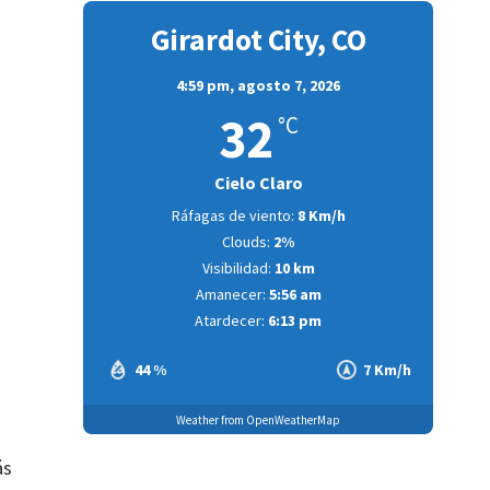
Girardot City, CO
4:59 pm,
agosto 7, 2026
32
°C
Cielo Claro
Ráfagas de viento:
8 Km/h
Clouds:
2%
Visibilidad:
10 km
Amanecer:
5:56 am
Atardecer:
6:13 pm
44 %
7 Km/h
Weather from OpenWeatherMap
ás