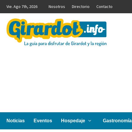
Saltar
Vie. Ago 7th, 2026
Nosotros
Directorio
Contacto
al
contenido
Girardot.info
NOTICIAS, INFORMACIÓN TURÍSTICA Y COMERCIAL
Noticias
Eventos
Hospedaje
Gastronomía