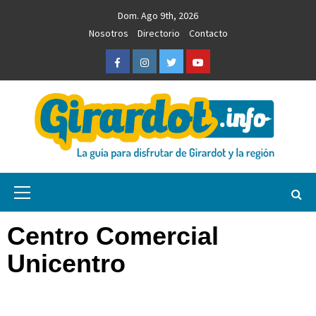
Saltar
Dom. Ago 9th, 2026
al
Nosotros
Directorio
Contacto
contenido
Facebook
Instagram
Twitter
Youtube
Girardot.info
NOTICIAS, INFORMACIÓN TURÍSTICA Y COMERCIAL
Menú
primario
Centro Comercial
Unicentro