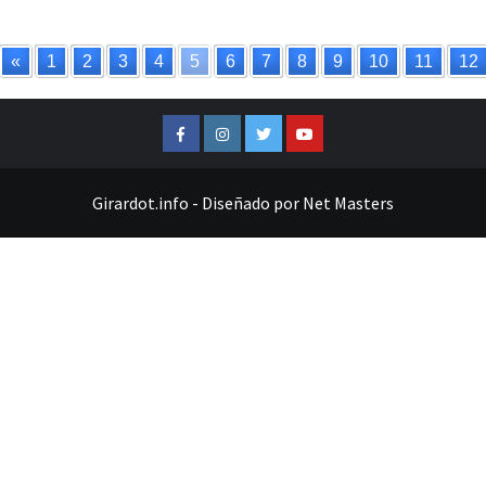
«
1
2
3
4
5
6
7
8
9
10
11
12
Facebook
Instagram
Twitter
Youtube
Girardot.info
-
Diseñado por
Net Masters