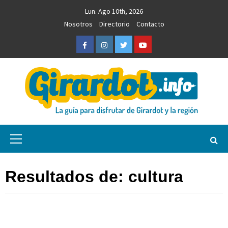
Saltar
Lun. Ago 10th, 2026
al
Nosotros
Directorio
Contacto
contenido
Facebook
Instagram
Twitter
Youtube
Girardot.info
NOTICIAS, INFORMACIÓN TURÍSTICA Y COMERCIAL
Menú
primario
Resultados de:
cultura