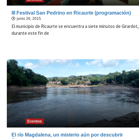
III Festival San Pedrino en Ricaurte (programación)
junio 26, 2015
El municipio de Ricaurte se encuentra a siete minutos de Girardot,
durante este fin de
Eventos
El río Magdalena, un misterio aún por descubrir