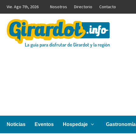
Saltar
Vie. Ago 7th, 2026
Nosotros
Directorio
Contacto
al
contenido
Girardot.info
NOTICIAS, INFORMACIÓN TURÍSTICA Y COMERCIAL
Noticias
Eventos
Hospedaje
Gastronomía